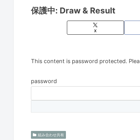
保護中: Draw & Result
X
This content is password protected. Plea
password
組み合わせ共有