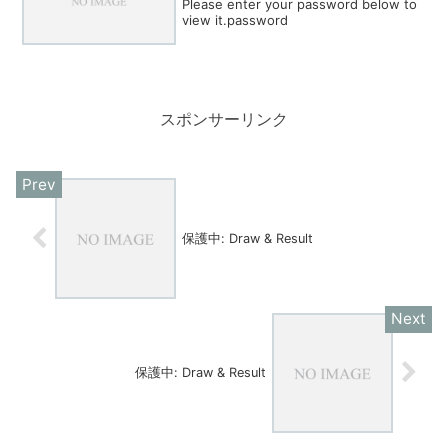
Please enter your password below to
view it.password
スポンサーリンク
保護中: Draw & Result
保護中: Draw & Result