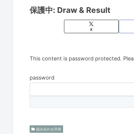
保護中: Draw & Result
X
This content is password protected. Plea
password
組み合わせ共有