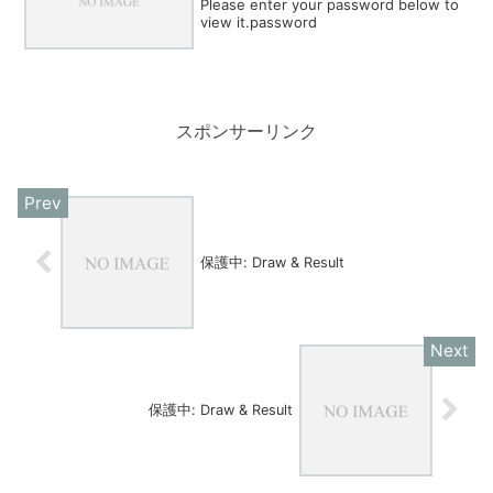
Please enter your password below to
view it.password
スポンサーリンク
保護中: Draw & Result
保護中: Draw & Result