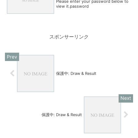
Please enter your password below to
view it.password
スポンサーリンク
保護中: Draw & Result
保護中: Draw & Result