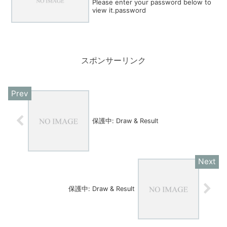
Please enter your password below to
view it.password
スポンサーリンク
保護中: Draw & Result
保護中: Draw & Result