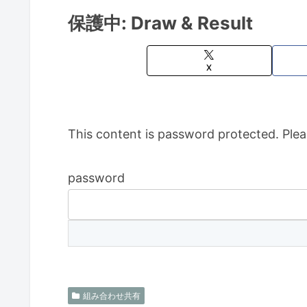
保護中: Draw & Result
X
This content is password protected. Plea
password
組み合わせ共有