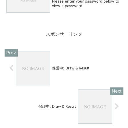
Please enter your password below to
view it.password
スポンサーリンク
保護中: Draw & Result
保護中: Draw & Result