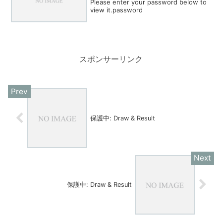
Please enter your password below to
view it.password
スポンサーリンク
保護中: Draw & Result
保護中: Draw & Result