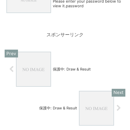
Please enter your password below to
view it.password
スポンサーリンク
保護中: Draw & Result
保護中: Draw & Result