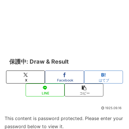
保護中: Draw & Result
X
Facebook
はてブ
LINE
コピー
1925.09.16
This content is password protected. Please enter your
password below to view it.