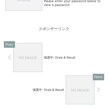
Please enter your password below to
view it.password
スポンサーリンク
保護中: Draw & Result
保護中: Draw & Result