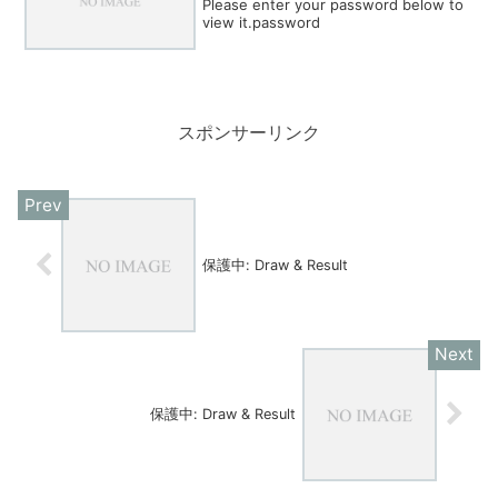
Please enter your password below to
view it.password
スポンサーリンク
保護中: Draw & Result
保護中: Draw & Result