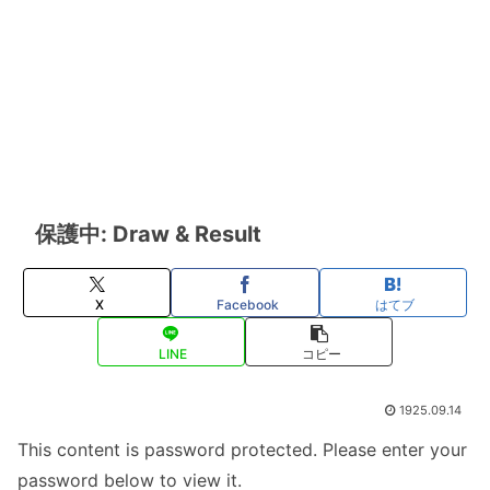
保護中: Draw & Result
X
Facebook
はてブ
LINE
コピー
1925.09.14
This content is password protected. Please enter your
password below to view it.