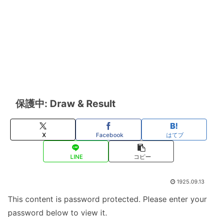
保護中: Draw & Result
X
Facebook
はてブ
LINE
コピー
1925.09.13
This content is password protected. Please enter your
password below to view it.