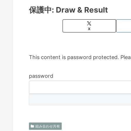
保護中: Draw & Result
X
This content is password protected. Plea
password
組み合わせ共有