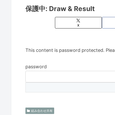
保護中: Draw & Result
X
This content is password protected. Plea
password
組み合わせ共有