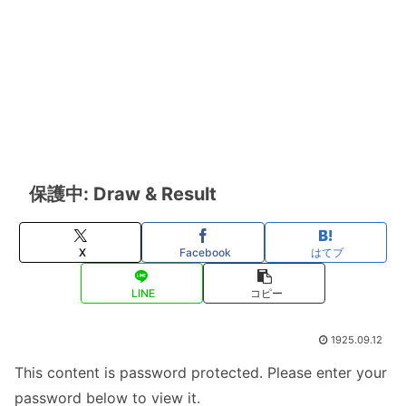
保護中: Draw & Result
X
Facebook
はてブ
LINE
コピー
1925.09.12
This content is password protected. Please enter your
password below to view it.