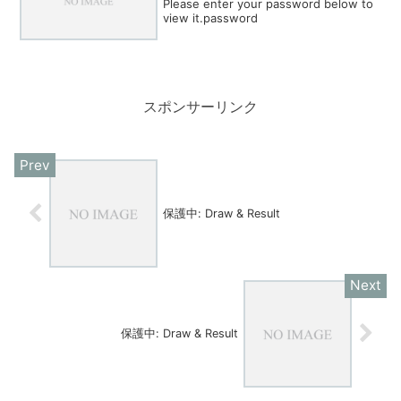
Please enter your password below to
view it.password
スポンサーリンク
保護中: Draw & Result
保護中: Draw & Result