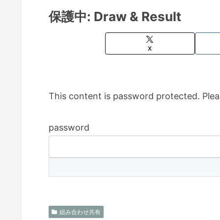
保護中: Draw & Result
X
This content is password protected. Plea
password
組み合わせ共有