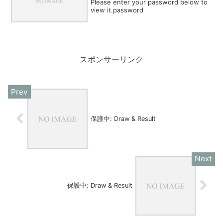
Please enter your password below to
view it.password
スポンサーリンク
保護中: Draw & Result
保護中: Draw & Result