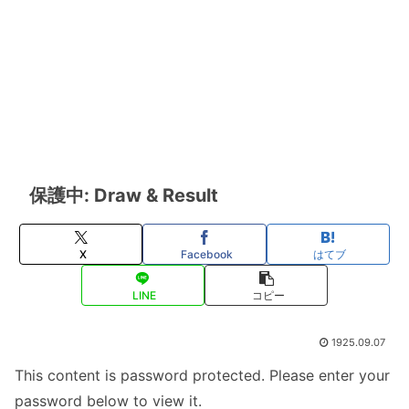
保護中: Draw & Result
X
Facebook
はてブ
LINE
コピー
1925.09.07
This content is password protected. Please enter your
password below to view it.