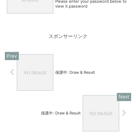
Please enter your password below to
view it.password
スポンサーリンク
保護中: Draw & Result
保護中: Draw & Result