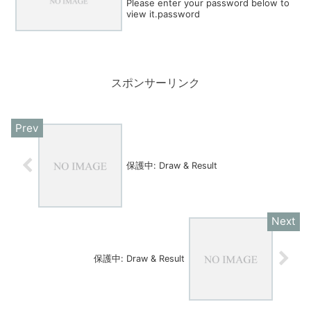
Please enter your password below to
view it.password
スポンサーリンク
保護中: Draw & Result
保護中: Draw & Result