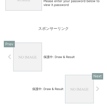
Please enter your password below to
view it.password
スポンサーリンク
保護中: Draw & Result
保護中: Draw & Result