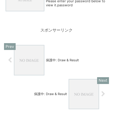
Please enter your password below to
view it.password
スポンサーリンク
保護中: Draw & Result
保護中: Draw & Result