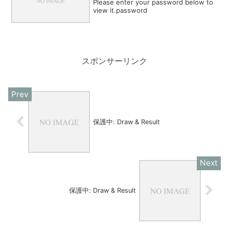
Please enter your password below to
view it.password
スポンサーリンク
保護中: Draw & Result
保護中: Draw & Result