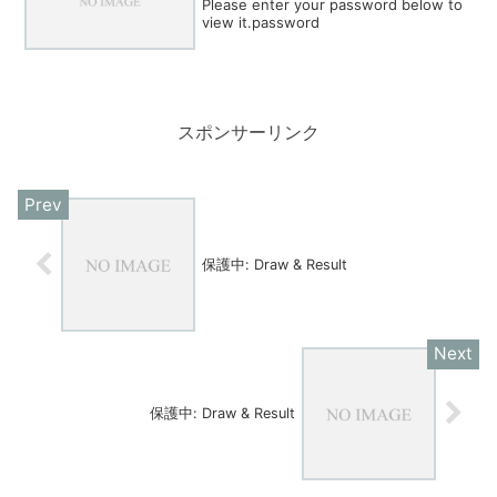
Please enter your password below to
view it.password
スポンサーリンク
保護中: Draw & Result
保護中: Draw & Result