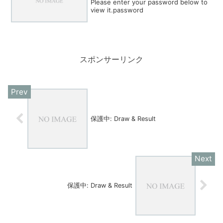
Please enter your password below to
view it.password
スポンサーリンク
保護中: Draw & Result
保護中: Draw & Result