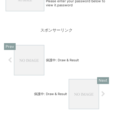
Please enter your password below to
view it.password
スポンサーリンク
保護中: Draw & Result
保護中: Draw & Result