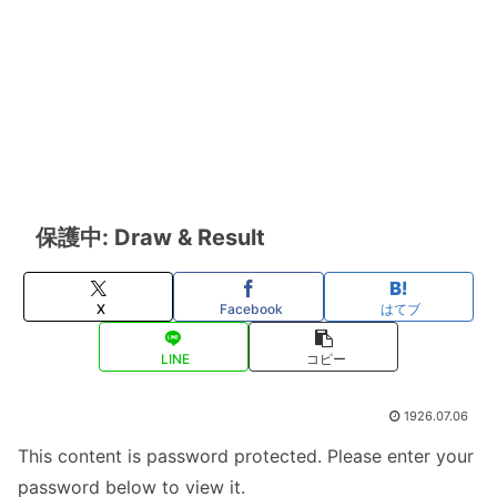
保護中: Draw & Result
X
Facebook
はてブ
LINE
コピー
1926.07.06
This content is password protected. Please enter your
password below to view it.