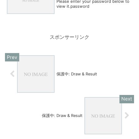
Please enter your password below to
view it.password
スポンサーリンク
保護中: Draw & Result
保護中: Draw & Result