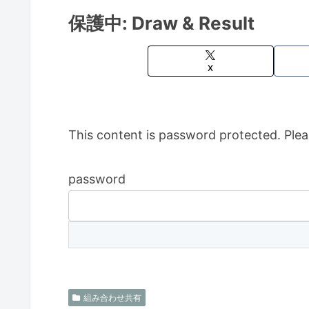
保護中: Draw & Result
X
This content is password protected. Plea
password
組み合わせ共有