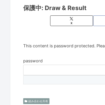
保護中: Draw & Result
X
This content is password protected. Plea
password
組み合わせ共有