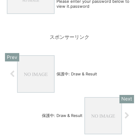
Please enter your password below to
view it.password
スポンサーリンク
保護中: Draw & Result
保護中: Draw & Result