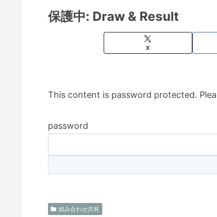
保護中: Draw & Result
X
This content is password protected. Plea
password
組み合わせ共有