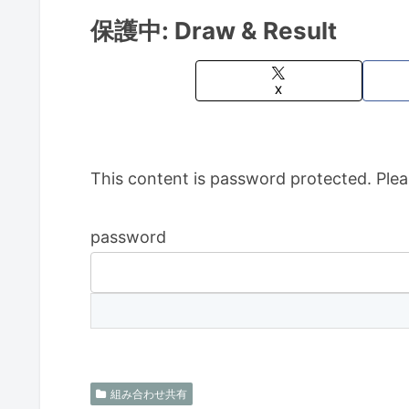
保護中: Draw & Result
X
This content is password protected. Plea
password
組み合わせ共有