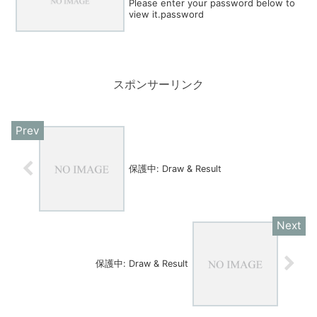
Please enter your password below to
view it.password
スポンサーリンク
保護中: Draw & Result
保護中: Draw & Result