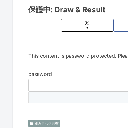
保護中: Draw & Result
X
This content is password protected. Plea
password
組み合わせ共有