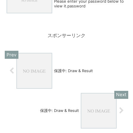
Please enter your password below to
view it.password
スポンサーリンク
保護中: Draw & Result
保護中: Draw & Result