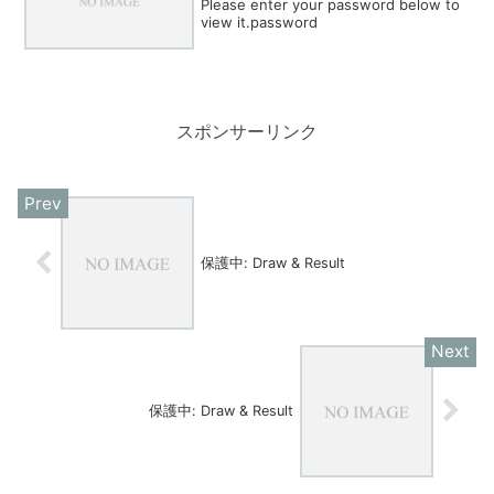
Please enter your password below to
view it.password
スポンサーリンク
保護中: Draw & Result
保護中: Draw & Result