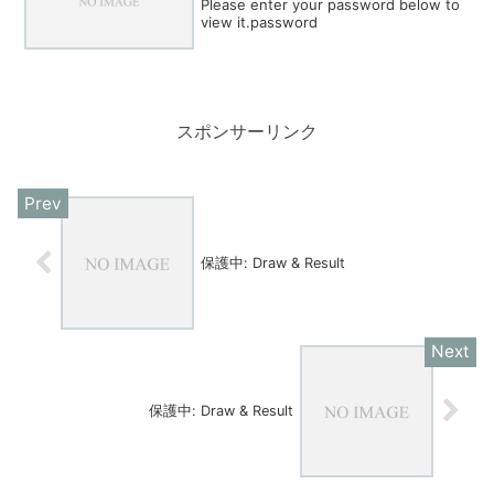
Please enter your password below to
view it.password
スポンサーリンク
保護中: Draw & Result
保護中: Draw & Result