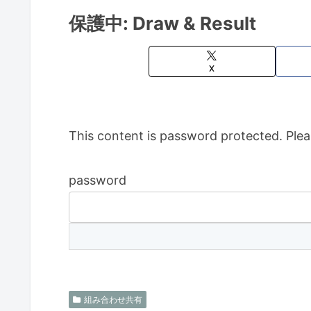
保護中: Draw & Result
X
This content is password protected. Plea
password
組み合わせ共有