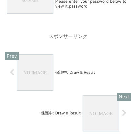
Please enter your password below to
view it.password
スポンサーリンク
保護中: Draw & Result
保護中: Draw & Result