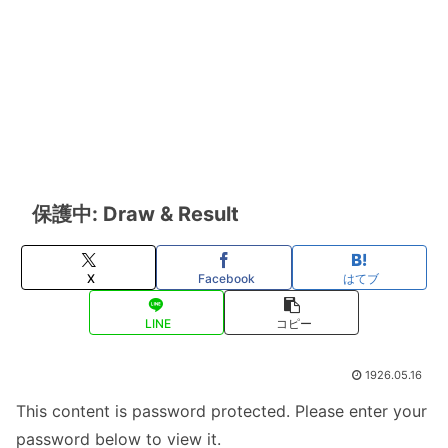
保護中: Draw & Result
X
Facebook
はてブ
LINE
コピー
1926.05.16
This content is password protected. Please enter your
password below to view it.