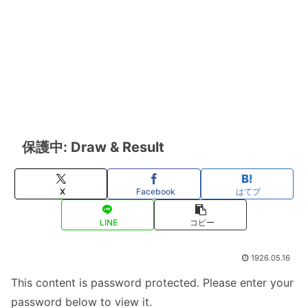
保護中: Draw & Result
X
Facebook
はてブ
LINE
コピー
1926.05.16
This content is password protected. Please enter your
password below to view it.