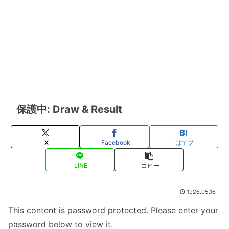
保護中: Draw & Result
X
Facebook
はてブ
LINE
コピー
1926.05.16
This content is password protected. Please enter your
password below to view it.