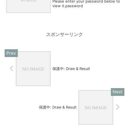
Please enter your password below to
view it.password
スポンサーリンク
保護中: Draw & Result
保護中: Draw & Result