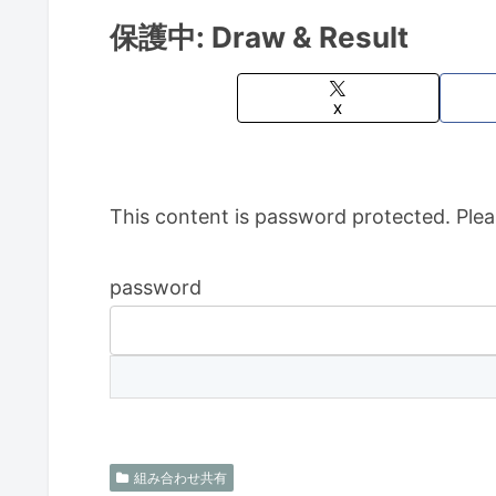
保護中: Draw & Result
X
This content is password protected. Plea
password
組み合わせ共有