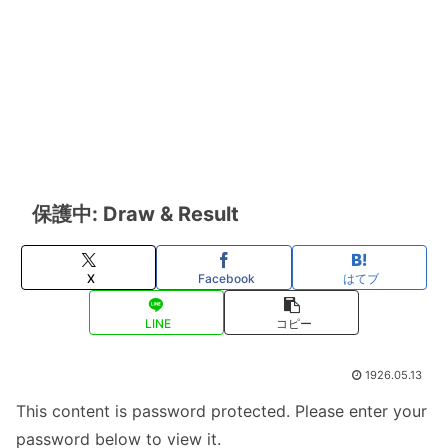
保護中: Draw & Result
X
Facebook
はてブ
LINE
コピー
1926.05.13
This content is password protected. Please enter your
password below to view it.